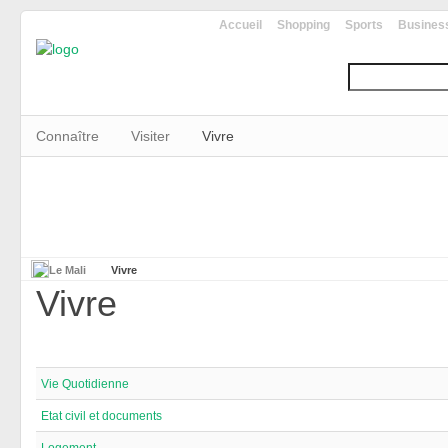
Accueil
Shopping
Sports
Busines
Connaître
Visiter
Vivre
Le Mali
Vivre
Vivre
Vie Quotidienne
Etat civil et documents
Logement